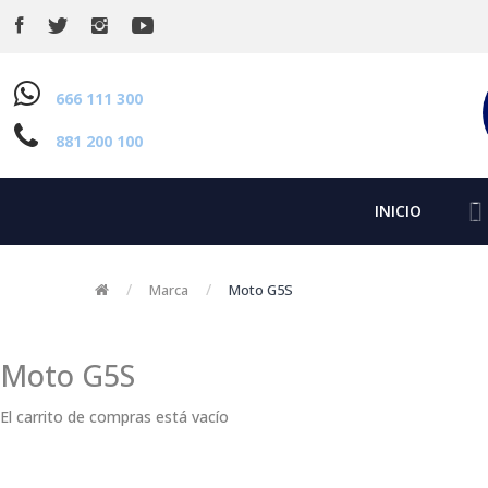
666 111 300
881 200 100
INICIO
Marca
Moto G5S
Moto G5S
El carrito de compras está vacío