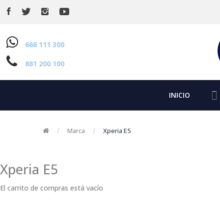
666 111 300
881 200 100
INICIO
Marca
Xperia E5
Xperia E5
El carrito de compras está vacío