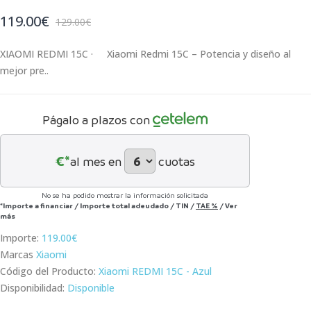
119.00€
129.00€
XIAOMI REDMI 15C · Xiaomi Redmi 15C – Potencia y diseño al
mejor pre..
Págalo a plazos con
€*
al mes en
cuotas
No se ha podido mostrar la información solicitada
*Importe a financiar
/
Importe total adeudado
/
TIN
/
TAE
%
/
Ver
más
Importe:
119.00€
Marcas
Xiaomi
Código del Producto:
Xiaomi REDMI 15C - Azul
Disponibilidad:
Disponible