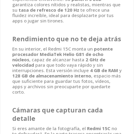
garantiza colores nítidos y realistas, mientras que
su
tasa de refresco de 120 Hz
te ofrece una
fluidez increíble, ideal para desplazarte por tus
apps o jugar sin tirones.
Rendimiento que no te deja atrás
En su interior, el Redmi 15C monta un
potente
procesador MediaTek Helio G81 de ocho
núcleos
, capaz de alcanzar hasta
2 GHz de
velocidad
para que todo vaya rápido y sin
interrupciones. Esta versión incluye
4 GB de RAM
y
128 GB de almacenamiento interno
, espacio más
que suficiente para guardar tus fotos, vídeos,
apps y archivos sin preocuparte por quedarte
corto.
Cámaras que capturan cada
detalle
Si eres amante de la fotografía, el
Redmi 15C
no
te defraudará. En la parte trasera encontrarás una