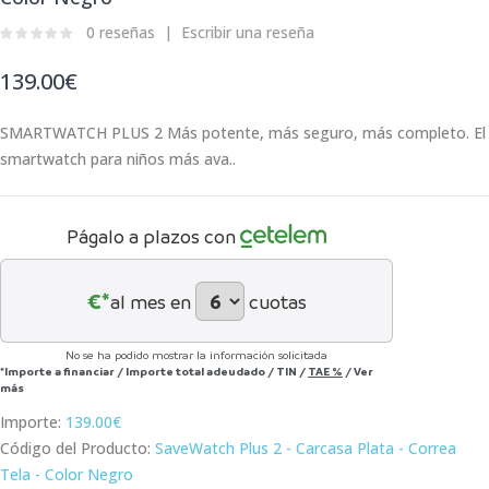
0 reseñas
Escribir una reseña
139.00€
SMARTWATCH PLUS 2 Más potente, más seguro, más completo. El
smartwatch para niños más ava..
Págalo a plazos con
€*
al mes en
cuotas
No se ha podido mostrar la información solicitada
*Importe a financiar
/
Importe total adeudado
/
TIN
/
TAE
%
/
Ver
más
Importe:
139.00€
Código del Producto:
SaveWatch Plus 2 - Carcasa Plata - Correa
Tela - Color Negro