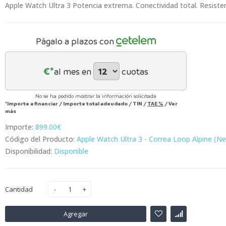
Apple Watch Ultra 3 Potencia extrema. Conectividad total. Resistenci
Págalo a plazos con
€*
al mes en
cuotas
No se ha podido mostrar la información solicitada
*Importe a financiar
/
Importe total adeudado
/
TIN
/
TAE
%
/
Ver
más
Importe:
899.00€
Código del Producto:
Apple Watch Ultra 3 - Correa Loop Alpine (N
Disponibilidad:
Disponible
Cantidad
Agregar