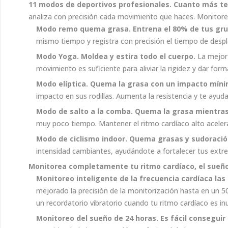
11 modos de deportivos profesionales. Cuanto más t
analiza con precisión cada movimiento que haces. Monitorea
Modo remo quema grasa. Entrena el 80% de tus gru
mismo tiempo y registra con precisión el tiempo de des
Modo Yoga. Moldea y estira todo el cuerpo.
La mejor 
movimiento es suficiente para aliviar la rigidez y dar form
Modo elíptica.
Quema la grasa con un impacto míni
impacto en sus rodillas. Aumenta la resistencia y te ayuda
Modo de salto a la comba.
Quema la grasa mientras 
muy poco tiempo. Mantener el ritmo cardíaco alto acelera 
Modo de ciclismo indoor.
Quema grasas y sudoración
intensidad cambiantes, ayudándote a fortalecer tus extre
Monitorea completamente tu ritmo cardíaco, el sueño y
Monitoreo inteligente de la frecuencia cardíaca las
mejorado la precisión de la monitorización hasta en un 
un recordatorio vibratorio cuando tu ritmo cardíaco es in
Monitoreo del sueño de 24 horas. Es fácil consegui