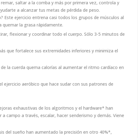
mar, saltar a la comba y más por primera vez, controla y
ayudarte a alcanzar tus metas de pérdida de peso.
? Este ejercicio entrena casi todos los grupos de músculos al
a quemar la grasa rápidamente.
ar, flexionar y coordinar todo el cuerpo. Sólo 3-5 minutos de
ás que fortalece sus extremidades inferiores y minimiza el
o de la cuerda quema calorías al aumentar el ritmo cardíaco en
l ejercicio aeróbico que hace sudar con sus patrones de
joras exhaustivas de los algoritmos y el hardware* han
r a campo a través, escalar, hacer senderismo y demás. Viene
sis del sueño han aumentado la precisión en otro 40%*,