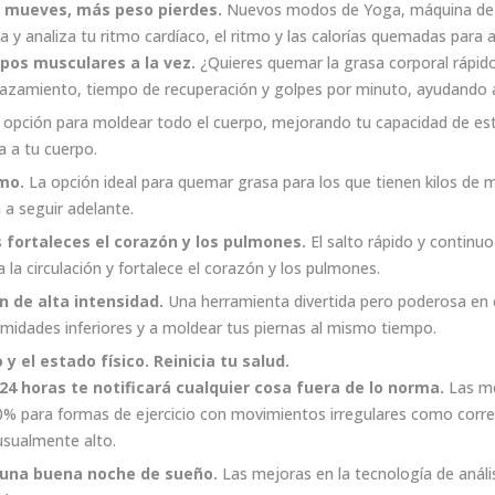
e mueves, más peso pierdes.
Nuevos modos de Yoga, máquina de re
 y analiza tu ritmo cardíaco, el ritmo y las calorías quemadas para 
pos musculares a la vez.
¿Quieres quemar la grasa corporal rápido
plazamiento, tiempo de recuperación y golpes por minuto, ayudando 
opción para moldear todo el cuerpo, mejorando tu capacidad de estir
a a tu cuerpo.
mo.
La opción ideal para quemar grasa para los que tienen kilos de m
 a seguir adelante.
fortaleces el corazón y los pulmones.
El salto rápido y continu
la circulación y fortalece el corazón y los pulmones.
 de alta intensidad.
Una herramienta divertida pero poderosa en e
midades inferiores y a moldear tus piernas al mismo tiempo.
 el estado físico. Reinicia tu salud.
 24 horas
te notificará cualquier cosa fuera de lo norma.
Las me
50% para formas de ejercicio con movimientos irregulares como corre
usualmente alto.
r una buena noche de sueño.
Las mejoras en la tecnología de análi