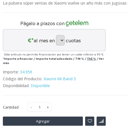
La pulsera súper ventas de Xiaomi vuelve un año más con jugosas
Págalo a plazos con
€*
al mes en
cuotas
Este artículo no permite financiación por tener un coste inferior a 90 €.
*Importe a financiar
/
Importe total adeudado
/
TIN
%
/
TAE
%
/
Ver
más
Importe:
34.95€
Código del Producto:
Xiaomi Mi Band 5
Disponibilidad:
Disponible
Cantidad
Agregar