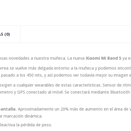
S (0)
gosas novedades a nuestra muñeca. La nueva
Xiaomi Mi Band 5
ya e
orrea se vuelve más delgada entorno a la muñeca y podemos encontra
 pasado a los 450 nits, y así podemos ver todavía mejor su imagen 
exigen a cualquier wearables de estas características. Sensor de ri
erómetro y GPS conectado al móvil. Se conectará mediante Bluetooth 
pantalla.
Aproximadamente un 20% más de aumento en el área de vis
de marcación dinámica.
Reactiva la pérdida de peso.