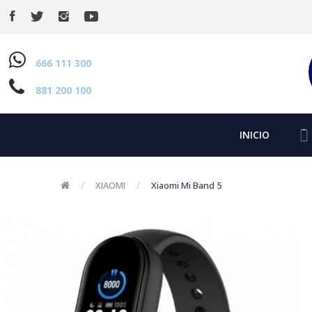
666 111 300
881 200 100
INICIO
XIAOMI
Xiaomi Mi Band 5