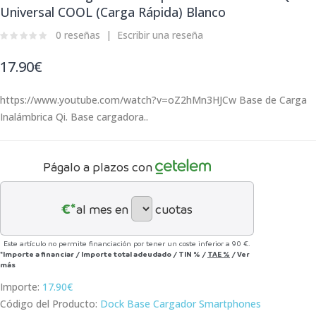
Universal COOL (Carga Rápida) Blanco
0 reseñas
Escribir una reseña
17.90€
https://www.youtube.com/watch?v=oZ2hMn3HJCw Base de Carga
Inalámbrica Qi. Base cargadora..
Págalo a plazos con
€*
al mes en
cuotas
Este artículo no permite financiación por tener un coste inferior a 90 €.
*Importe a financiar
/
Importe total adeudado
/
TIN
%
/
TAE
%
/
Ver
más
Importe:
17.90€
Código del Producto:
Dock Base Cargador Smartphones