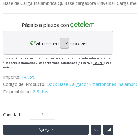
Base de Carga Inalámbrica Qi. Base cargadora universal. Carga medi
Págalo a plazos con
€*
al mes en
cuotas
Este artículo no permite financiación por tener un coste inferior a 90 €.
*Importe a financiar
/
Importe total adeudado
/
TIN
%
/
TAE
%
/
Ver
más
Importe:
14.95€
Código del Producto:
Dock Base Cargador Smartphones Inalámbric
Disponibilidad:
2-3 días
Cantidad
Agregar