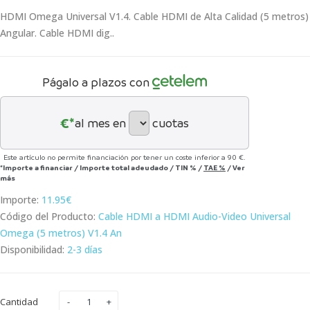
HDMI Omega Universal V1.4. Cable HDMI de Alta Calidad (5 metros)
Angular. Cable HDMI dig..
Págalo a plazos con
€*
al mes en
cuotas
Este artículo no permite financiación por tener un coste inferior a 90 €.
*Importe a financiar
/
Importe total adeudado
/
TIN
%
/
TAE
%
/
Ver
más
Importe:
11.95€
Código del Producto:
Cable HDMI a HDMI Audio-Video Universal
Omega (5 metros) V1.4 An
Disponibilidad:
2-3 días
Cantidad