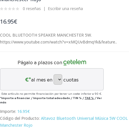
0 reseñas
Escribir una reseña
16.95€
COOL BLUETOOTH SPEAKER MANCHESTER 5W.
https://www.youtube.com/watch?v=xMQUvBdmqYk&feature..
Págalo a plazos con
€*
al mes en
cuotas
Este artículo no permite financiación por tener un coste inferior a 90 €.
*Importe a financiar
/
Importe total adeudado
/
TIN
%
/
TAE
%
/
Ver
más
Importe:
16.95€
Código del Producto:
Altavoz Bluetooth Universal Música 5W COOL
Manchester Rojo