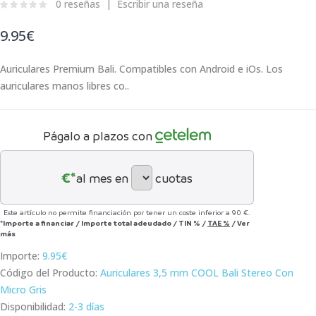
0 reseñas
Escribir una reseña
9.95€
Auriculares Premium Bali. Compatibles con Android e iOs. Los
auriculares manos libres co..
Págalo a plazos con
€*
al mes en
cuotas
Este artículo no permite financiación por tener un coste inferior a 90 €.
*Importe a financiar
/
Importe total adeudado
/
TIN
%
/
TAE
%
/
Ver
más
Importe:
9.95€
Código del Producto:
Auriculares 3,5 mm COOL Bali Stereo Con
Micro Gris
Disponibilidad:
2-3 días