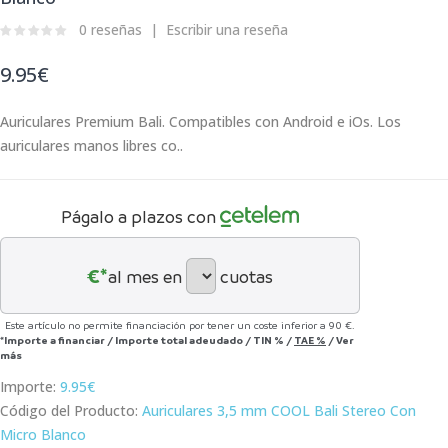
0 reseñas
Escribir una reseña
9.95€
Auriculares Premium Bali. Compatibles con Android e iOs. Los
auriculares manos libres co..
Págalo a plazos con
€*
al mes en
cuotas
Este artículo no permite financiación por tener un coste inferior a 90 €.
*Importe a financiar
/
Importe total adeudado
/
TIN
%
/
TAE
%
/
Ver
más
Importe:
9.95€
Código del Producto:
Auriculares 3,5 mm COOL Bali Stereo Con
Micro Blanco