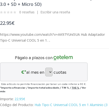
3.0 + SD + Micro SD)
0 reseñas
Escribir una reseña
22.95€
https://www.youtube.com/watch?v=AK97YUni5UA Hub Adaptador
Tipo-C Universal COOL 5 en 1. ..
Págalo a plazos con
€*
al mes en
cuotas
Este artículo no permite financiación por tener un coste inferior a 90 €.
*Importe a financiar
/
Importe total adeudado
/
TIN
%
/
TAE
%
/
Ver
más
Importe:
22.95€
Código del Producto:
Hub Tipo-C Universal COOL 5 en 1 Aluminio (3