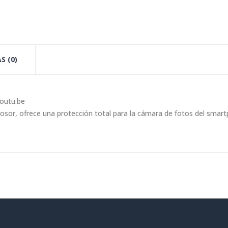
S (0)
outu.be
 grosor, ofrece una protección total para la cámara de fotos del smar