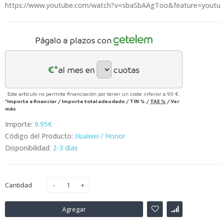
https://www.youtube.com/watch?v=sbaSbAAgToo&feature=youtu.be C
Págalo a plazos con
€*
al mes en
cuotas
Este artículo no permite financiación por tener un coste inferior a 90 €.
*Importe a financiar
/
Importe total adeudado
/
TIN
%
/
TAE
%
/
Ver
más
Importe:
9.95€
Código del Producto:
Huawei / Honor
Disponibilidad:
2-3 días
Cantidad
Agregar