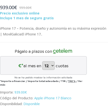
939.00€
959.00€
Precio exclusivo online
Incluye 1 mes de seguro gratis
iPhone 17 – Potencia, diseño y autonomía en su máxima expresión
| MovilGaliciaEl iPhone 17..
Págalo a plazos con
€*
al mes en
cuotas
No se ha podido mostrar la información solicitada
*Importe a financiar
/
Importe total adeudado
/
TIN
/
TAE
%
/
Ver
más
Importe:
939.00€
Código del Producto:
Apple iPhone 17 Blanco
Disponibilidad:
Disponible