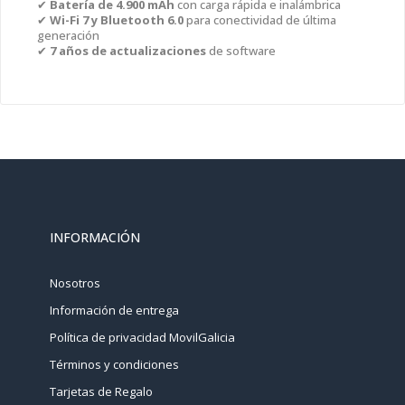
✔
Batería de 4.900 mAh
con carga rápida e inalámbrica
✔
Wi-Fi 7 y Bluetooth 6.0
para conectividad de última
generación
✔
7 años de actualizaciones
de software
INFORMACIÓN
Nosotros
Información de entrega
Política de privacidad MovilGalicia
Términos y condiciones
Tarjetas de Regalo