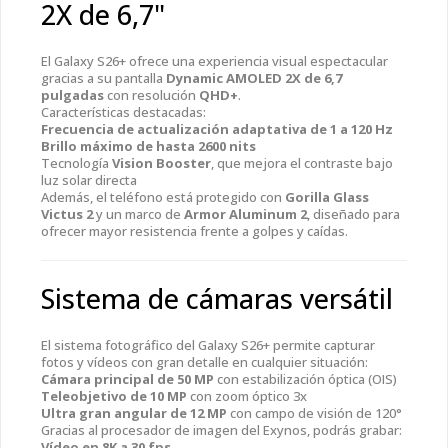
2X de 6,7"
El Galaxy S26+ ofrece una experiencia visual espectacular
gracias a su pantalla
Dynamic AMOLED 2X de 6,7
pulgadas
con resolución
QHD+
.
Características destacadas:
Frecuencia de actualización adaptativa de 1 a 120 Hz
Brillo máximo de hasta 2600 nits
Tecnología
Vision Booster
, que mejora el contraste bajo
luz solar directa
Además, el teléfono está protegido con
Gorilla Glass
Victus 2
y un marco de
Armor Aluminum 2
, diseñado para
ofrecer mayor resistencia frente a golpes y caídas.
Sistema de cámaras versátil
El sistema fotográfico del Galaxy S26+ permite capturar
fotos y vídeos con gran detalle en cualquier situación:
Cámara principal de 50 MP
con estabilización óptica (OIS)
Teleobjetivo de 10 MP
con zoom óptico 3x
Ultra gran angular de 12 MP
con campo de visión de 120°
Gracias al procesador de imagen del Exynos, podrás grabar:
Vídeo en 8K a 30 fps