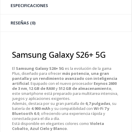
ESPECIFICACIONES
RESEÑAS (0)
Samsung Galaxy S26+ 5G
El
Samsung Galaxy S26+ 5G
es la evolución de la gama
Plus, diseñado para ofrecer
más potencia, una gran
pantalla y un rendimiento avanzado con inteligencia
artificial
. Equipado con el nuevo procesador
Exynos 2600
de 3 nm
,
12 GB de RAM
y
512 GB de almacenamiento
,
este smartphone está preparado para multitarea intensiva,
juegos y aplicaciones exigentes.
Además, destaca por su gran pantalla de
6,7 pulgadas
, su
batería de
4.900 mAh
y su compatibilidad con
Wi-Fi 7 y
Bluetooth 6.0
, ofreciendo una experiencia rápida y
conectada para el día a día.
Está disponible en elegantes colores como
Violeta
Cobalto, Azul Cielo y Blanco
.