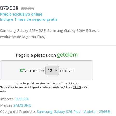
879.00€
899.00€
Precio exclusivo online
Incluye 1 mes de seguro gratis
Samsung Galaxy S26+ 5GEl Samsung Galaxy S26+ 5G es la
evolución de la gama Plus,..
Págalo a plazos con
€*
al mes en
cuotas
No se ha podido mostrar la información solicitada
*Importe a financiar
/
Importe total adeudado
/
TIN
/
TAE
%
/
Ver
más
Importe:
879.00€
Marcas
SAMSUNG
Código del Producto:
Samsung Galaxy S26 Plus - Violeta - 256GB