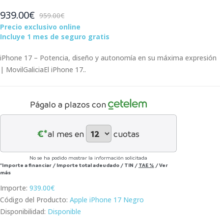
939.00€
959.00€
Precio exclusivo online
Incluye 1 mes de seguro gratis
iPhone 17 – Potencia, diseño y autonomía en su máxima expresión
| MovilGaliciaEl iPhone 17..
Págalo a plazos con
€*
al mes en
cuotas
No se ha podido mostrar la información solicitada
*Importe a financiar
/
Importe total adeudado
/
TIN
/
TAE
%
/
Ver
más
Importe:
939.00€
Código del Producto:
Apple iPhone 17 Negro
Disponibilidad:
Disponible