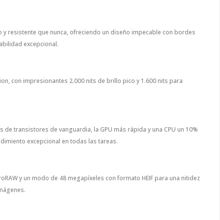
ero y resistente que nunca, ofreciendo un diseño impecable con bordes
bilidad excepcional.
on, con impresionantes 2.000 nits de brillo pico y 1.600 nits para
nes de transistores de vanguardia, la GPU más rápida y una CPU un 10%
ndimiento excepcional en todas las tareas.
roRAW y un modo de 48 megapíxeles con formato HEIF para una nitidez
imágenes.