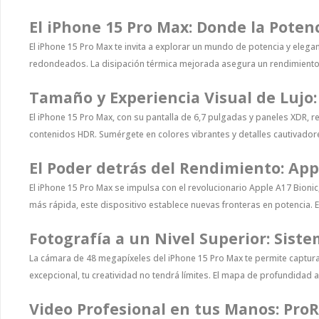
El iPhone 15 Pro Max: Donde la Poten
El iPhone 15 Pro Max te invita a explorar un mundo de potencia y eleg
redondeados. La disipación térmica mejorada asegura un rendimiento ó
Tamaño y Experiencia Visual de Lujo:
El iPhone 15 Pro Max, con su pantalla de 6,7 pulgadas y paneles XDR, re
contenidos HDR. Sumérgete en colores vibrantes y detalles cautivador
El Poder detrás del Rendimiento: App
El iPhone 15 Pro Max se impulsa con el revolucionario Apple A17 Bioni
más rápida, este dispositivo establece nuevas fronteras en potencia. E
Fotografía a un Nivel Superior: Sis
La cámara de 48 megapíxeles del iPhone 15 Pro Max te permite captu
excepcional, tu creatividad no tendrá límites. El mapa de profundidad
Video Profesional en tus Manos: ProR