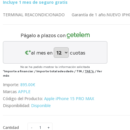
Incluye 1 mes de seguro gratis
TERMINAL REACONDICIONADO Garantía de 1 año.NUEVO IPHO
Págalo a plazos con
€*
al mes en
cuotas
No se ha podido mostrar la información solicitada
*Importe a financiar
/
Importe total adeudado
/
TIN
/
TAE
%
/
Ver
más
Importe:
895.00€
Marcas
APPLE
Código del Producto:
Apple iPhone 15 PRO MAX
Disponibilidad:
Disponible
Cantidad