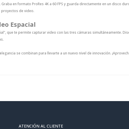
 Graba en formato ProRes 4K a 60 FPS y guarda directamente en un disco duro g
s proyectos de video.
deo Espacial
ial", que te permite capturar video con las tres cámaras simultáneamente. Dis
as.
elegancia se combinan para llevarte a un nuevo nivel de innovación. ¡Aprovech
ATENCIÓN AL CLIENTE