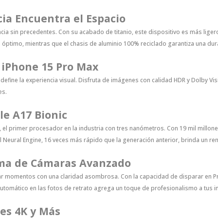
cia Encuentra el Espacio
ancia sin precedentes. Con su acabado de titanio, este dispositivo es más lig
ptimo, mientras que el chasis de aluminio 100% reciclado garantiza una dura
 iPhone 15 Pro Max
define la experiencia visual. Disfruta de imágenes con calidad HDR y Dolby Visi
es.
le A17 Bionic
c, el primer procesador en la industria con tres nanómetros. Con 19 mil millo
l Neural Engine, 16 veces más rápido que la generación anterior, brinda un re
tema de Cámaras Avanzado
rar momentos con una claridad asombrosa. Con la capacidad de disparar en P
 automático en las fotos de retrato agrega un toque de profesionalismo a tus 
es 4K y Más