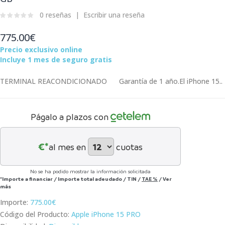
0 reseñas
Escribir una reseña
775.00€
Precio exclusivo online
Incluye 1 mes de seguro gratis
TERMINAL REACONDICIONADO Garantía de 1 año.El iPhone 15..
Págalo a plazos con
€*
al mes en
cuotas
No se ha podido mostrar la información solicitada
*Importe a financiar
/
Importe total adeudado
/
TIN
/
TAE
%
/
Ver
más
Importe:
775.00€
Código del Producto:
Apple iPhone 15 PRO