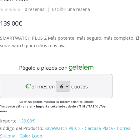
0 reseñas
Escribir una reseña
139.00€
SMARTWATCH PLUS 2 Más potente, más seguro, más completo. El
smartwatch para niños más ava..
Págalo a plazos con
€*
al mes en
cuotas
No se ha podido mostrar la información solicitada
*Importe a financiar
/
Importe total adeudado
/
TIN
/
TAE
%
/
Ver
más
Importe:
139.00€
Código del Producto:
SaveWatch Plus 2 - Carcasa Plata - Correa
Silicona - Color Loop