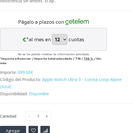
Resistencia sin límites. El Ap..
Págalo a plazos con
€*
al mes en
cuotas
No se ha podido mostrar la información solicitada
*Importe a financiar
/
Importe total adeudado
/
TIN
/
TAE
%
/
Ver
más
Importe:
899.00€
Código del Producto:
Apple Watch Ultra 3 - Correa Loop Alpine
(Azul)
Disponibilidad:
Disponible
Cantidad
Agregar