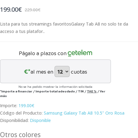
199.00€
229.00€
Lista para tus streamings favoritos Galaxy Tab A8 no solo te da
acceso a tus platafor..
Págalo a plazos con
€*
al mes en
cuotas
No se ha podido mostrar la información solicitada
*Importe a financiar
/
Importe total adeudado
/
TIN
/
TAE
%
/
Ver
más
Importe:
199.00€
Código del Producto:
Samsung Galaxy Tab A8 10.5" Oro Rosa
Disponibilidad:
Disponible
Otros colores