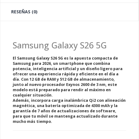
RESEÑAS (0)
Samsung Galaxy S26 5G
El
Samsung Galaxy S26 5G
es la apuesta compacta de
Samsung para 2026, un smartphone que combina
potencia, inteligencia artificial y un diseño ligero
para
ofrecer una experiencia rápida y eficiente en el día a
día. Con
12 GB de RAM y 512 GB de almacenamiento
,
junto al nuevo procesador
Exynos 2600 de 3 nm
, este
modelo está preparado para rendir al máximo en
cualquier situación.
Además, incorpora
carga inalámbrica Qi2 con alineación
magnética
, una batería optimizada de
4300 mAh
y la
garantía de
7 años de actualizaciones de software
,
para que tu móvil se mantenga actualizado durante
mucho más tiempo.