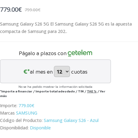
779.00€
799.00€
Samsung Galaxy S26 5G El Samsung Galaxy S26 5G es la apuesta
compacta de Samsung para 202..
Págalo a plazos con
€*
al mes en
cuotas
No se ha podido mostrar la información solicitada
*Importe a financiar
/
Importe total adeudado
/
TIN
/
TAE
%
/
Ver
más
Importe:
779.00€
Marcas
SAMSUNG
Código del Producto:
Samsung Galaxy S26 - Azul
Disponibilidad:
Disponible