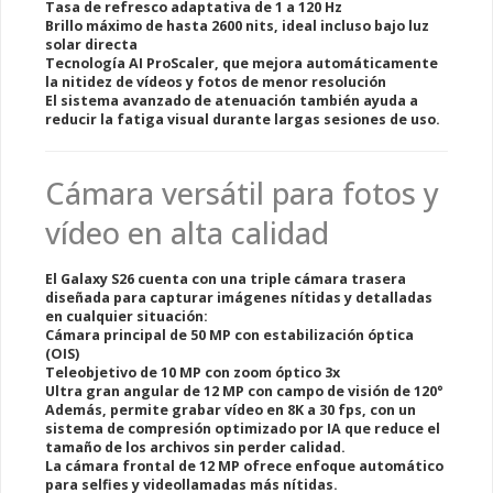
Tasa de refresco adaptativa de 1 a 120 Hz
Brillo máximo de hasta 2600 nits
, ideal incluso bajo luz
solar directa
Tecnología
AI ProScaler
, que mejora automáticamente
la nitidez de vídeos y fotos de menor resolución
El sistema avanzado de atenuación también ayuda a
reducir la fatiga visual
durante largas sesiones de uso.
Cámara versátil para fotos y
vídeo en alta calidad
El Galaxy S26 cuenta con una
triple cámara trasera
diseñada para capturar imágenes nítidas y detalladas
en cualquier situación:
Cámara principal de 50 MP
con estabilización óptica
(OIS)
Teleobjetivo de 10 MP
con zoom óptico 3x
Ultra gran angular de 12 MP
con campo de visión de 120°
Además, permite
grabar vídeo en 8K a 30 fps
, con un
sistema de compresión optimizado por IA que reduce el
tamaño de los archivos sin perder calidad.
La
cámara frontal de 12 MP
ofrece enfoque automático
para selfies y videollamadas más nítidas.