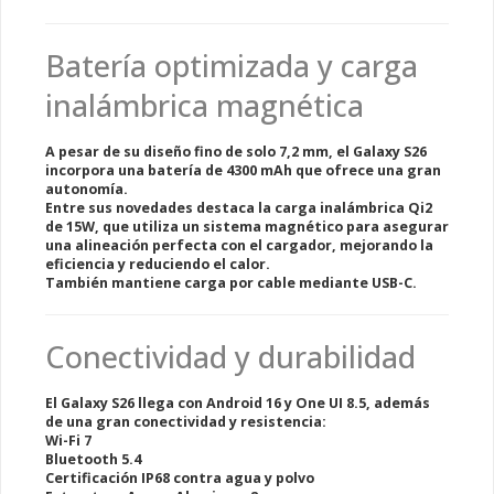
Batería optimizada y carga
inalámbrica magnética
A pesar de su diseño fino de
solo 7,2 mm
, el Galaxy S26
incorpora una batería de
4300 mAh
que ofrece una gran
autonomía.
Entre sus novedades destaca la
carga inalámbrica Qi2
de 15W
, que utiliza un sistema magnético para asegurar
una alineación perfecta con el cargador, mejorando la
eficiencia y reduciendo el calor.
También mantiene
carga por cable mediante USB-C
.
Conectividad y durabilidad
El Galaxy S26 llega con
Android 16 y One UI 8.5
, además
de una gran conectividad y resistencia:
Wi-Fi 7
Bluetooth 5.4
Certificación IP68
contra agua y polvo