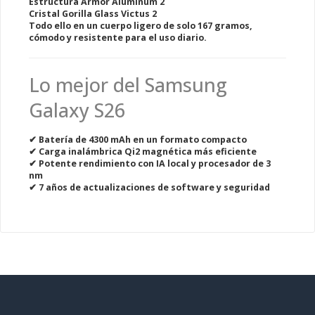
Estructura
Armor Aluminum 2
Cristal
Gorilla Glass Victus 2
Todo ello en un cuerpo ligero de
solo 167 gramos
,
cómodo y resistente para el uso diario.
Lo mejor del Samsung
Galaxy S26
✔ Batería de
4300 mAh
en un formato compacto
✔
Carga inalámbrica Qi2 magnética
más eficiente
✔
Potente rendimiento con IA local
y procesador de 3
nm
✔
7 años de actualizaciones
de software y seguridad