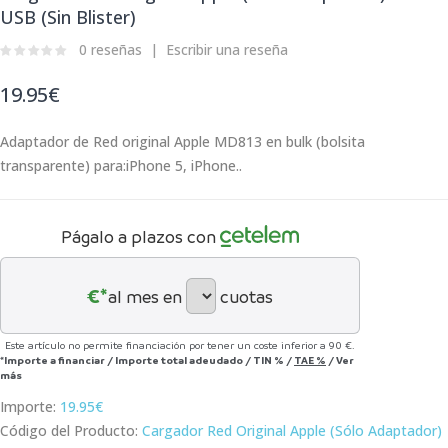
USB (Sin Blister)
0 reseñas
Escribir una reseña
19.95€
Adaptador de Red original Apple MD813 en bulk (bolsita
transparente) para:iPhone 5, iPhone..
Págalo a plazos con
€*
al mes en
cuotas
Este artículo no permite financiación por tener un coste inferior a 90 €.
*Importe a financiar
/
Importe total adeudado
/
TIN
%
/
TAE
%
/
Ver
más
Importe:
19.95€
Código del Producto:
Cargador Red Original Apple (Sólo Adaptador)