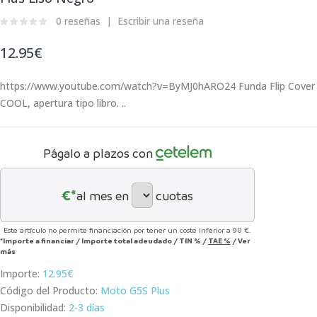
0 reseñas
Escribir una reseña
12.95€
https://www.youtube.com/watch?v=ByMJ0hARO24 Funda Flip Cover
COOL, apertura tipo libro. ..
Págalo a plazos con
€*
al mes en
cuotas
Este artículo no permite financiación por tener un coste inferior a 90 €.
*Importe a financiar
/
Importe total adeudado
/
TIN
%
/
TAE
%
/
Ver
más
Importe:
12.95€
Código del Producto:
Moto G5S Plus
Disponibilidad:
2-3 días