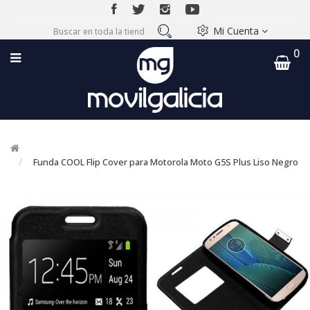
Mi Cuenta
0
Funda COOL Flip Cover para Motorola Moto G5S Plus Liso Negro