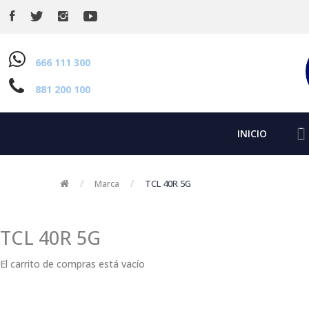
666 111 300
881 200 100
INICIO
Marca
TCL 40R 5G
TCL 40R 5G
El carrito de compras está vacío