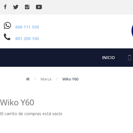
666 111 300
881 200 100
INICIO
Marca
Wiko Y60
Wiko Y60
El carrito de compras está vacío