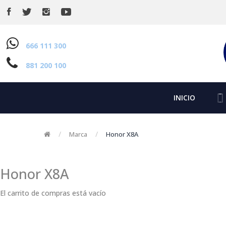
666 111 300
881 200 100
INICIO
Marca
Honor X8A
Honor X8A
El carrito de compras está vacío