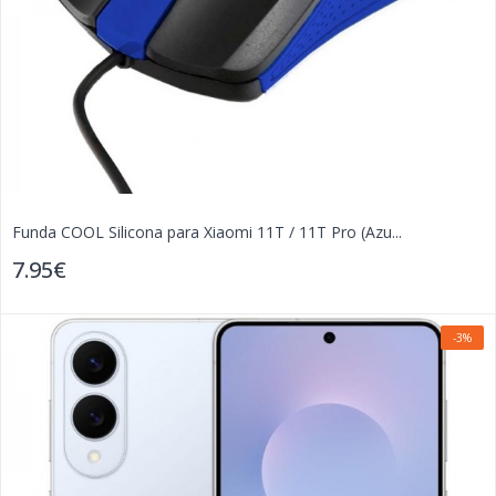
Funda COOL Silicona para Xiaomi 11T / 11T Pro (Azu...
7.95€
-3%