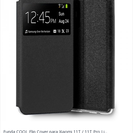
Funda COOL Flip Cover para Xiaomi 11T / 11T Pro Li...