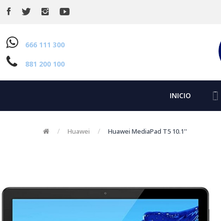
666 111 300
881 200 100
INICIO
Huawei
Huawei MediaPad T5 10.1''