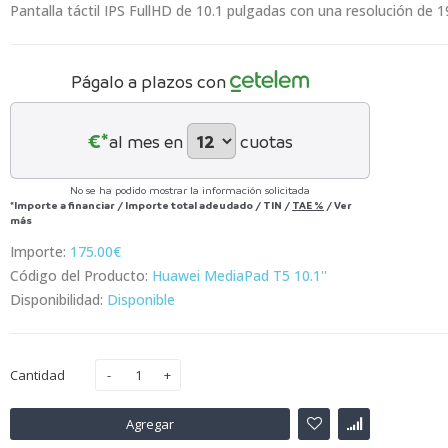
Pantalla táctil IPS FullHD de 10.1 pulgadas con una resolución de 1
Págalo a plazos con
€*
al mes en
cuotas
No se ha podido mostrar la información solicitada
*Importe a financiar
/
Importe total adeudado
/
TIN
/
TAE
%
/
Ver
más
Importe:
175.00€
Código del Producto:
Huawei MediaPad T5 10.1''
Disponibilidad:
Disponible
Cantidad
Agregar