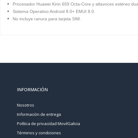
Procesador Huawei Kirin 659 Octa-Core y altavoces estéreo dua
Sistema Operativo Android 8.0+ EMUI 8.0.
No incluye ranura para tarjeta SIM.
INFORMACIÓN
Nosotros
Información de entrega
Política de privacidad MovilGalicia
Términos y condiciones