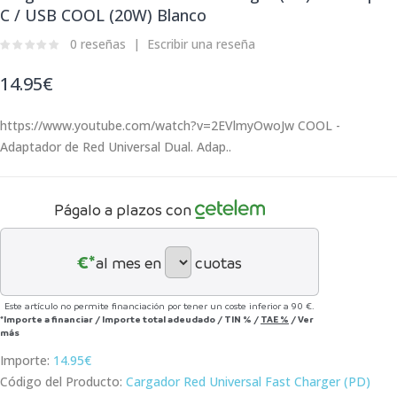
C / USB COOL (20W) Blanco
0 reseñas
Escribir una reseña
14.95€
https://www.youtube.com/watch?v=2EVlmyOwoJw COOL -
Adaptador de Red Universal Dual. Adap..
Págalo a plazos con
€*
al mes en
cuotas
Este artículo no permite financiación por tener un coste inferior a 90 €.
*Importe a financiar
/
Importe total adeudado
/
TIN
%
/
TAE
%
/
Ver
más
Importe:
14.95€
Código del Producto:
Cargador Red Universal Fast Charger (PD)