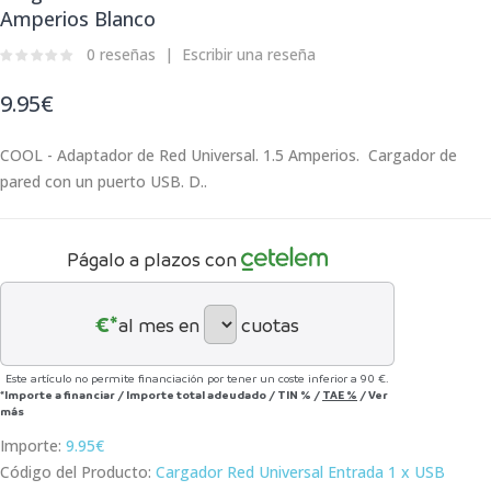
Amperios Blanco
0 reseñas
Escribir una reseña
9.95€
COOL - Adaptador de Red Universal. 1.5 Amperios. Cargador de
pared con un puerto USB. D..
Págalo a plazos con
€*
al mes en
cuotas
Este artículo no permite financiación por tener un coste inferior a 90 €.
*Importe a financiar
/
Importe total adeudado
/
TIN
%
/
TAE
%
/
Ver
más
Importe:
9.95€
Código del Producto:
Cargador Red Universal Entrada 1 x USB