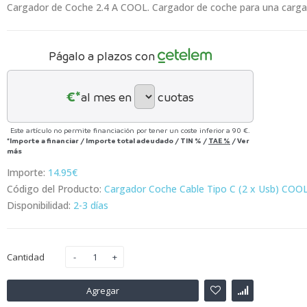
Cargador de Coche 2.4 A COOL. Cargador de coche para una carga s
Págalo a plazos con
€*
al mes en
cuotas
Este artículo no permite financiación por tener un coste inferior a 90 €.
*Importe a financiar
/
Importe total adeudado
/
TIN
%
/
TAE
%
/
Ver
más
Importe:
14.95€
Código del Producto:
Cargador Coche Cable Tipo C (2 x Usb) COOL
Disponibilidad:
2-3 días
Cantidad
Agregar