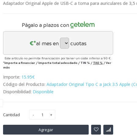
Adaptador Original Apple de USB-C a toma para auriculares de 3,5
Págalo a plazos con
€*
al mes en
cuotas
Este artículo no permite financiación por tener un coste inferior a 90 €.
*Importe a financiar
/
Importe total adeudado
/
TIN
%
/
TAE
%
/
Ver
más
Importe:
15.95€
Código del Producto:
Adaptador Original Tipo C a Jack 3.5 Apple (Co
Disponibilidad:
Disponible
Cantidad
Agregar