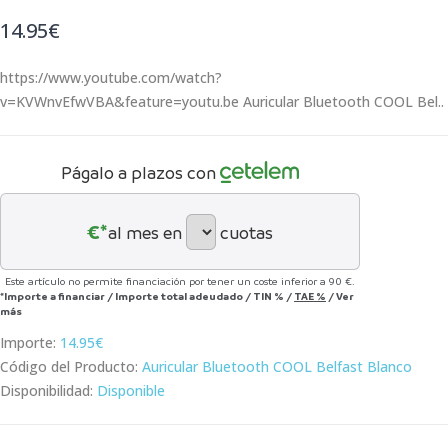
14.95€
https://www.youtube.com/watch?
v=KVWnvEfwVBA&feature=youtu.be Auricular Bluetooth COOL Bel..
Págalo a plazos con
€*
al mes en
cuotas
Este artículo no permite financiación por tener un coste inferior a 90 €.
*Importe a financiar
/
Importe total adeudado
/
TIN
%
/
TAE
%
/
Ver
más
Importe:
14.95€
Código del Producto:
Auricular Bluetooth COOL Belfast Blanco
Disponibilidad:
Disponible