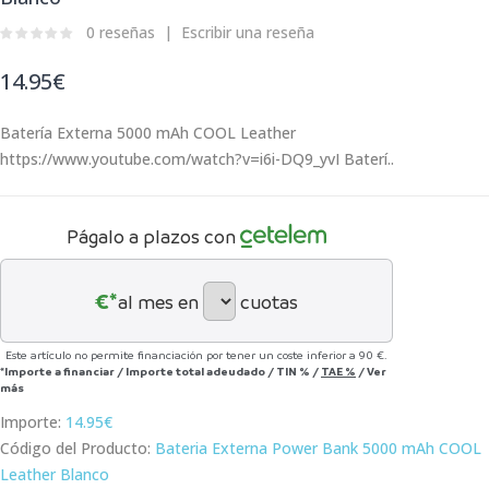
0 reseñas
Escribir una reseña
14.95€
Batería Externa 5000 mAh COOL Leather
https://www.youtube.com/watch?v=i6i-DQ9_yvI Baterí..
Págalo a plazos con
€*
al mes en
cuotas
Este artículo no permite financiación por tener un coste inferior a 90 €.
*Importe a financiar
/
Importe total adeudado
/
TIN
%
/
TAE
%
/
Ver
más
Importe:
14.95€
Código del Producto:
Bateria Externa Power Bank 5000 mAh COOL
Leather Blanco