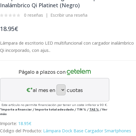
Inalámbrico Qi Platinet (Negro)
0 reseñas
Escribir una reseña
18.95€
Lámpara de escritorio LED multifuncional con cargador inalámbrico
Qi incorporado, con ajus..
Págalo a plazos con
€*
al mes en
cuotas
Este artículo no permite financiación por tener un coste inferior a 90 €.
*Importe a financiar
/
Importe total adeudado
/
TIN
%
/
TAE
%
/
Ver
más
Importe:
18.95€
Código del Producto:
Lámpara Dock Base Cargador Smartphones