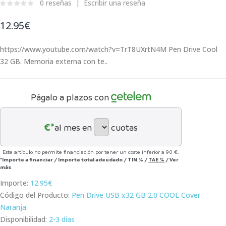
0 reseñas
Escribir una reseña
12.95€
https://www.youtube.com/watch?v=TrT8UXrtN4M Pen Drive Cool
32 GB. Memoria externa con te..
Págalo a plazos con
€*
al mes en
cuotas
Este artículo no permite financiación por tener un coste inferior a 90 €.
*Importe a financiar
/
Importe total adeudado
/
TIN
%
/
TAE
%
/
Ver
más
Importe:
12.95€
Código del Producto:
Pen Drive USB x32 GB 2.0 COOL Cover
Naranja
Disponibilidad:
2-3 días