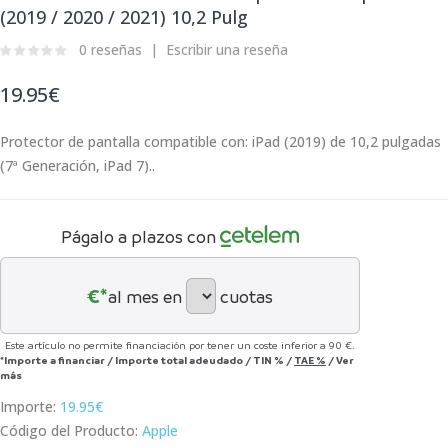
(2019 / 2020 / 2021) 10,2 Pulg
0 reseñas
Escribir una reseña
19.95€
Protector de pantalla compatible con: iPad (2019) de 10,2 pulgadas
(7ª Generación, iPad 7)..
Págalo a plazos con
€*
al mes en
cuotas
Este artículo no permite financiación por tener un coste inferior a 90 €.
*Importe a financiar
/
Importe total adeudado
/
TIN
%
/
TAE
%
/
Ver
más
Importe:
19.95€
Código del Producto:
Apple