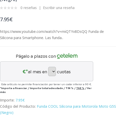
0 reseñas
Escribir una reseña
7.95€
https://www.youtube.com/watch?v=miQTYv8DsQQ Funda de
Silicona para Smartphone. Las funda..
Págalo a plazos con
€*
al mes en
cuotas
Este artículo no permite financiación por tener un coste inferior a 90 €.
*Importe a financiar
/
Importe total adeudado
/
TIN
%
/
TAE
%
/
Ver
más
Importe:
7.95€
Código del Producto:
Funda COOL Silicona para Motorola Moto G5S
(Negro)