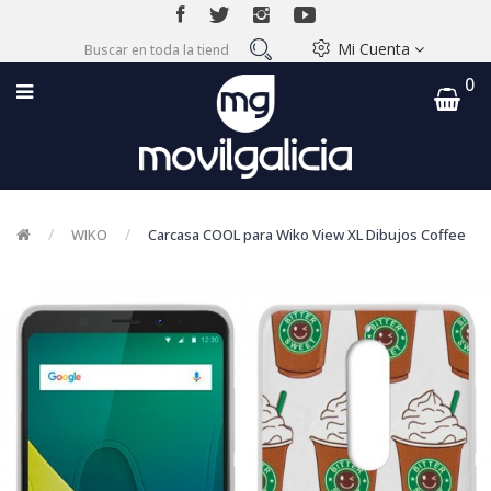
Mi Cuenta
0
WIKO
Carcasa COOL para Wiko View XL Dibujos Coffee