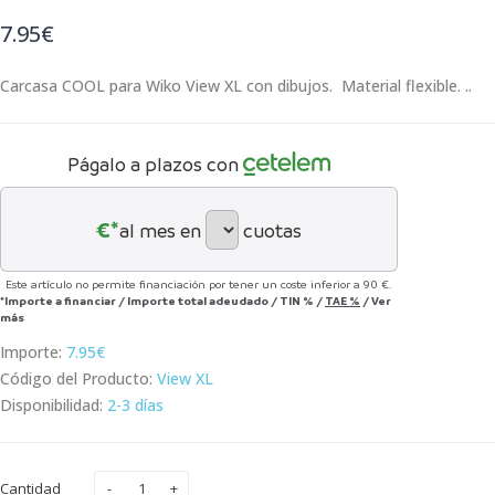
7.95€
Carcasa COOL para Wiko View XL con dibujos. Material flexible. ..
Págalo a plazos con
€*
al mes en
cuotas
Este artículo no permite financiación por tener un coste inferior a 90 €.
*Importe a financiar
/
Importe total adeudado
/
TIN
%
/
TAE
%
/
Ver
más
Importe:
7.95€
Código del Producto:
View XL
Disponibilidad:
2-3 días
Cantidad