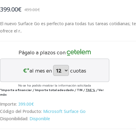
399.00€
499.00€
El nuevo Surface Go es perfecto para todas tus tareas cotidianas; te
ofrece el r..
Págalo a plazos con
€*
al mes en
cuotas
No se ha podido mostrar la información solicitada
*Importe a financiar
/
Importe total adeudado
/
TIN
/
TAE
%
/
Ver
más
Importe:
399.00€
Código del Producto:
Microsoft Surface Go
Disponibilidad:
Disponible