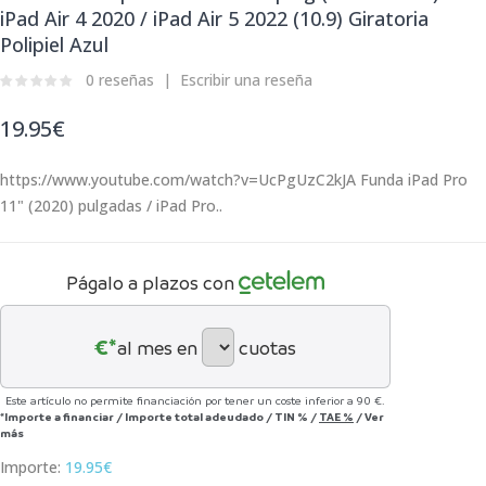
iPad Air 4 2020 / iPad Air 5 2022 (10.9) Giratoria
Polipiel Azul
0 reseñas
Escribir una reseña
19.95€
https://www.youtube.com/watch?v=UcPgUzC2kJA Funda iPad Pro
11" (2020) pulgadas / iPad Pro..
Págalo a plazos con
€*
al mes en
cuotas
Este artículo no permite financiación por tener un coste inferior a 90 €.
*Importe a financiar
/
Importe total adeudado
/
TIN
%
/
TAE
%
/
Ver
más
Importe:
19.95€