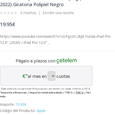
2022) Giratoria Polipiel Negro
0 reseñas
Escribir una reseña
19.95€
https://www.youtube.com/watch?v=UcPgUzC2kJA Funda iPad Pro
12.9" (2020) / iPad Pro 12.9" ..
Págalo a plazos con
€*
al mes en
cuotas
Este artículo no permite financiación por tener un coste inferior a 90 €.
*Importe a financiar
/
Importe total adeudado
/
TIN
%
/
TAE
%
/
Ver
más
Importe:
19.95€
Código del Producto:
Apple