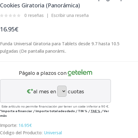
Cookies Giratoria (Panorámica)
0 reseñas
Escribir una reseña
16.95€
Funda Universal Giratoria para Tablets desde 9.7 hasta 10.5
pulgadas (De pantalla panorámi..
Págalo a plazos con
€*
al mes en
cuotas
Este artículo no permite financiación por tener un coste inferior a 90 €.
*Importe a financiar
/
Importe total adeudado
/
TIN
%
/
TAE
%
/
Ver
más
Importe:
16.95€
Código del Producto:
Universal