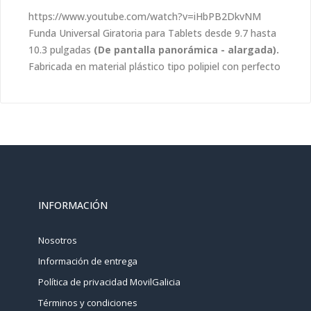
https://www.youtube.com/watch?v=iHbPB2DkvNM
Funda Universal Giratoria para Tablets desde 9.7 hasta
10.3 pulgadas
(De pantalla panorámica - alargada).
Fabricada en material plástico tipo polipiel con perfecto
INFORMACIÓN
Nosotros
Información de entrega
Política de privacidad MovilGalicia
Términos y condiciones