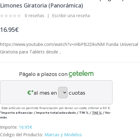
Limones Giratoria (Panorámica)
0 reseñas
Escribir una reseña
16.95€
https://www.youtube.com/watch?v=iHbPB2DkvNM Funda Universal
Giratoria para Tablets desde ..
Págalo a plazos con
€*
al mes en
cuotas
Este artículo no permite financiación por tener un coste inferior a 90 €.
*Importe a financiar
/
Importe total adeudado
/
TIN
%
/
TAE
%
/
Ver
más
Importe:
16.95€
Código del Producto:
Marcas y Modelos