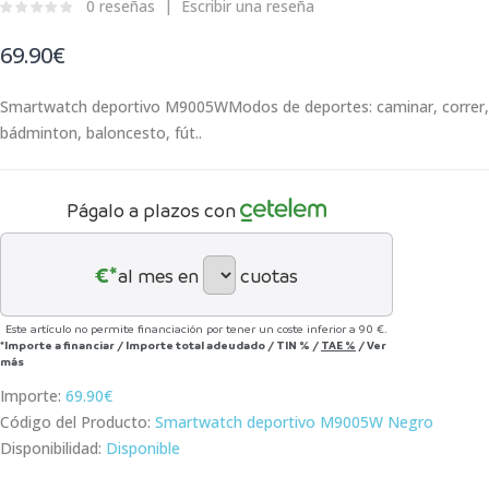
0 reseñas
Escribir una reseña
69.90€
Smartwatch deportivo M9005WModos de deportes: caminar, correr,
bádminton, baloncesto, fút..
Págalo a plazos con
€*
al mes en
cuotas
Este artículo no permite financiación por tener un coste inferior a 90 €.
*Importe a financiar
/
Importe total adeudado
/
TIN
%
/
TAE
%
/
Ver
más
Importe:
69.90€
Código del Producto:
Smartwatch deportivo M9005W Negro
Disponibilidad:
Disponible