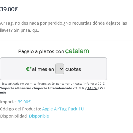
39.00€
AirTag, no des nada por perdido.¿No recuerdas dónde dejaste las
llaves? Sin prisa, qu..
Págalo a plazos con
€*
al mes en
cuotas
Este artículo no permite financiación por tener un coste inferior a 90 €.
*Importe a financiar
/
Importe total adeudado
/
TIN
%
/
TAE
%
/
Ver
más
Importe:
39.00€
Código del Producto:
Apple AirTag Pack 1U
Disponibilidad:
Disponible