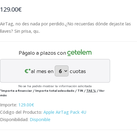
129.00€
AirTag, no des nada por perdido.¿No recuerdas dónde dejaste las
llaves? Sin prisa, qu..
Págalo a plazos con
€*
al mes en
cuotas
No se ha podido mostrar la información solicitada
*Importe a financiar
/
Importe total adeudado
/
TIN
/
TAE
%
/
Ver
más
Importe:
129.00€
Código del Producto:
Apple AirTag Pack 4U
Disponibilidad:
Disponible