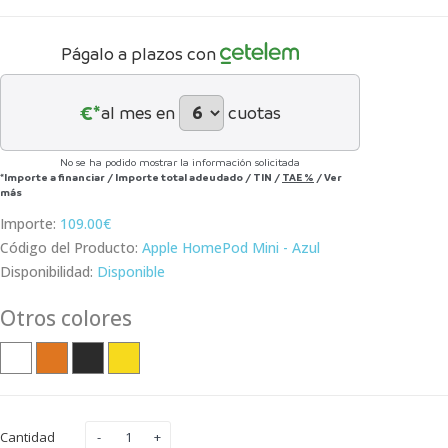
Págalo a plazos con
€*
al mes en
cuotas
No se ha podido mostrar la información solicitada
*Importe a financiar
/
Importe total adeudado
/
TIN
/
TAE
%
/
Ver
más
Importe:
109.00€
Código del Producto:
Apple HomePod Mini - Azul
Disponibilidad:
Disponible
Otros colores
Cantidad